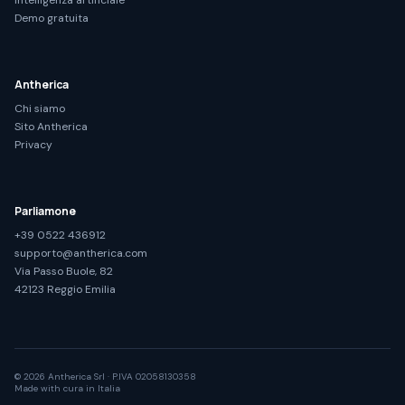
Intelligenza artificiale
Demo gratuita
Antherica
Chi siamo
Sito Antherica
Privacy
Parliamone
+39 0522 436912
supporto@antherica.com
Via Passo Buole, 82
42123 Reggio Emilia
© 2026 Antherica Srl · P.IVA 02058130358
Made with cura in Italia