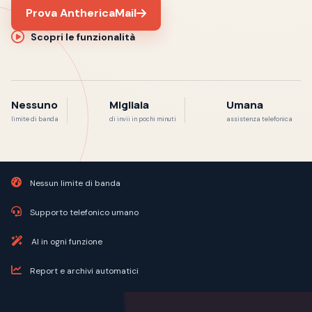
Prova AnthericaMail
Scopri le funzionalità
Nessuno
Migliaia
Umana
limite di banda
di invii in pochi minuti
assistenza telefonica
Nessun limite di banda
Supporto telefonico umano
AI in ogni funzione
Report e archivi automatici